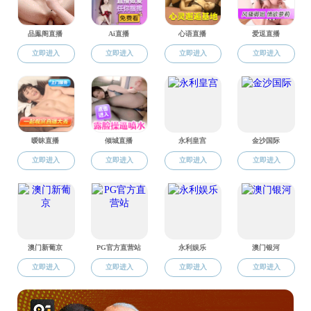
各位考生
由于博士
批）拟录
前填写附
子版发送
确认表
+