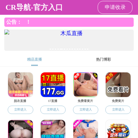
红杏直播
红
红
本
研
师
科
学
招
国
党
杏
杏
科
究
资
学
生
生
际
建
直
直
生
生
队
研
工
就
交
工
播
播
教
教
伍
究
作
业
流
作
概
育
育
况