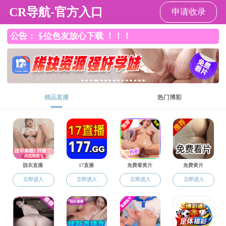
红杏直播
红
红
本
研
师
科
学
招
国
党
杏
杏
科
究
资
学
生
生
际
建
直
直
生
生
队
研
工
就
交
工
播
播
教
教
伍
究
作
业
流
作
概
育
育
况